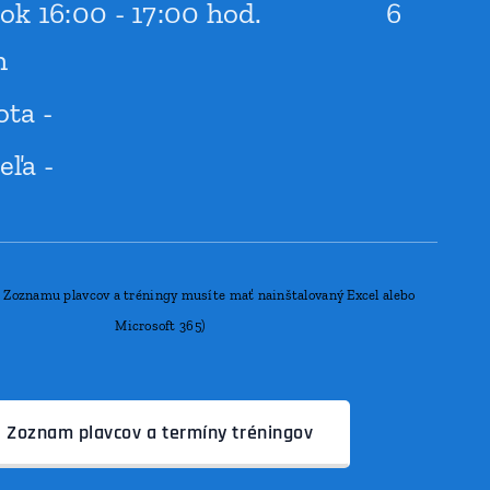
tok 16:00 - 17:00 hod. 6
h
ota -
eľa -
e Zoznamu plavcov a tréningy musíte mať nainštalovaný Excel alebo
Microsoft 365)
Zoznam plavcov a termíny tréningov