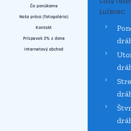
Časy rezer
Čo ponúkame
Lučenec:
Naša práca (fotogaléria)
Pon
Kontakt
Príspevok 2% z dane
drá
Internetový obchod
Uto
drá
Str
drá
Štv
drá