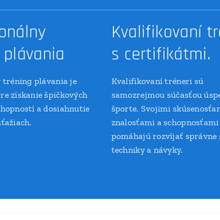
ionálny
Kvalifikovaní t
 plávania
s certifikátmi.
 tréning plávania je
Kvalifikovaní tréneri sú
re získanie špičkových
samozrejmou súčasťou úsp
hopností a dosiahnutie
športe. Svojimi skúsenosťa
ťažiach.
znalosťami a schopnosťami
pomáhajú rozvíjať správne 
techniky a návyky.