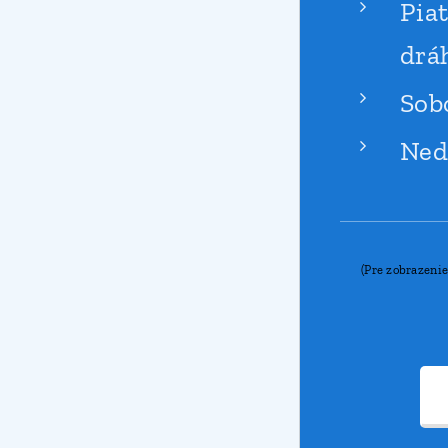
Pia
drá
Sob
Ned
(Pre zobrazeni