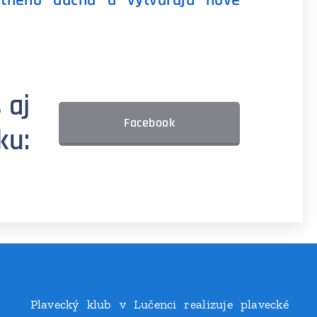
itného ducha a vytvárajú nové
 aj
Facebook
ku:
Plavecký klub v Lučenci realizuje plavecké