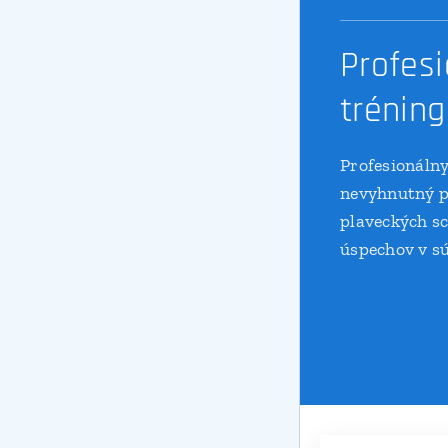
Profes
tréning
Profesionálny
nevyhnutný p
plaveckých sc
úspechov v sú