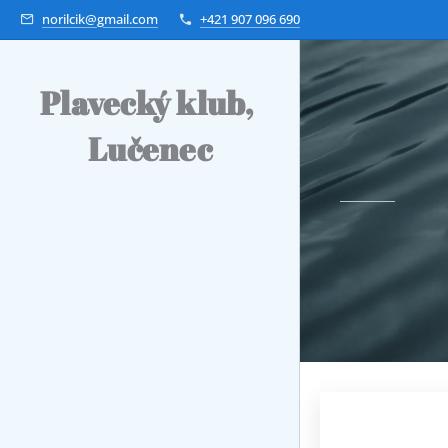
norilcik@gmail.com
+421 907 096 690
Plavecký klub,
Lučenec