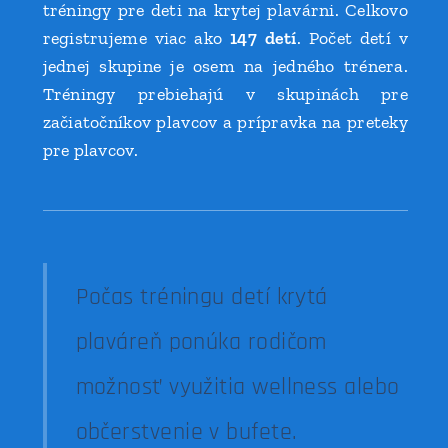
tréningy pre deti na krytej plavárni. Celkovo
registrujeme viac ako
147
detí
. Počet detí v
jednej skupine je osem na jedného trénera.
Tréningy prebiehajú v skupinách pre
začiatočníkov plavcov a prípravka na preteky
pre plavcov.
Počas tréningu detí krytá
plaváreň ponúka rodičom
možnosť využitia wellness alebo
ob
čerstvenie v bufete.