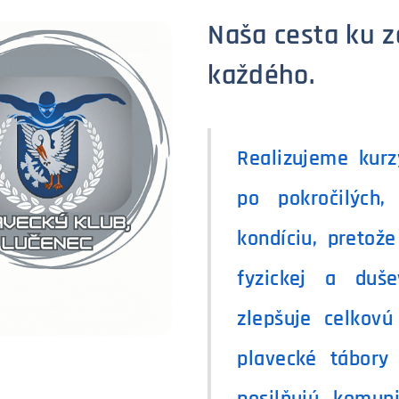
Naša cesta ku z
každého.
Realizujeme kurz
po pokročilých
kondíciu, pretože
fyzickej a duš
zlepšuje celkovú
plavecké tábory 