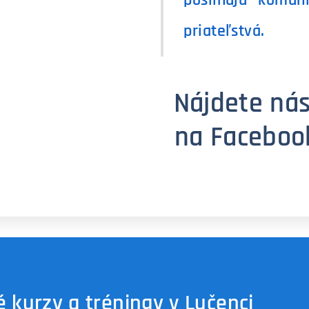
posilňujú komun
priateľstvá.
Nájdete nás
na Faceboo
é kurzy a tréningy v Lučenci